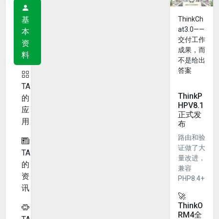
基
ThinkCh
at3.0——
本
交付工作
资
成果，而
料
不是给出
答案
TA
ThinkP
的
HPV8.1
应
正式发
用
布
路由和验
证做了大
TA
量改进，
的
兼容
资
PHP8.4+
讯
🚀
ThinkO
RM4全