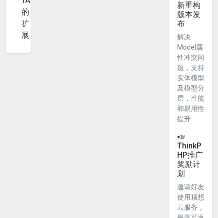
TA
新重构
的
版本发
扩
布
展
解决
Model属
性冲突问
题，支持
实体模型
及模型分
层，性能
和易用性
提升
📣
ThinkP
HP推广
奖励计
划
邀请好友
使用顶想
云服务，
最高可返