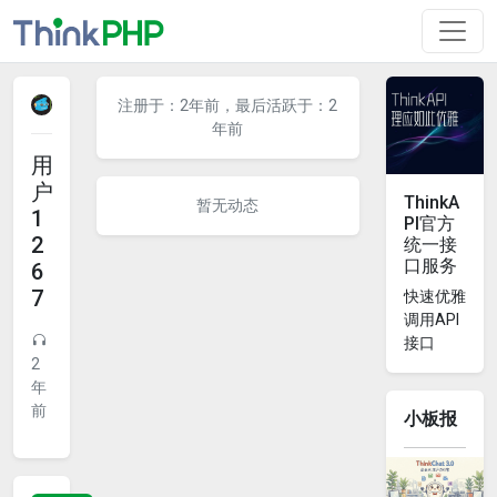
注册于：2年前，最后活跃于：2
年前
用
户
ThinkA
暂无动态
1
PI官方
2
统一接
口服务
6
7
快速优雅
调用API
接口
2
年
前
小板报