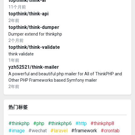
topthink/think-ai
11个月前
topthink/think-api
2年前
topthink/think-dumper
Dumper extend for thinkphp
2个月前
topthink/think-validate
think validate
1年前
yzh52521/think-mailer
A powerful and beautiful php mailer for All of ThinkPHP and
Other PHP Frameworks based Symfony mailer
2年前
热门标签
#thinkphp
#php
#thinkphp6
#http
#thinkphp8
#image
#wechat
#laravel
#framework
#crontab