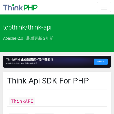
topthink/think-api
Apache-2.0 · 最后更新 2年前
Think Api SDK For PHP
ThinkAPI