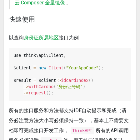
云 Composer 全量镜像
。
快速使用
以查询
身份证所属地区
接口为例
use think\api\Client
;
$client 
=
new
Client
(
"YourAppCode"
)
;
$result 
=
 $client
-
>
idcardIndex
(
)
-
>
withCardno
(
'身份证号码'
)
-
>
request
(
)
;
所有的接口服务和方法都支持IDE自动提示和完成（请
务必注意方法大小写必须保持一致），基本上不需要文
档即可完成接口开发工作，
所有的API调用
ThinkAPI