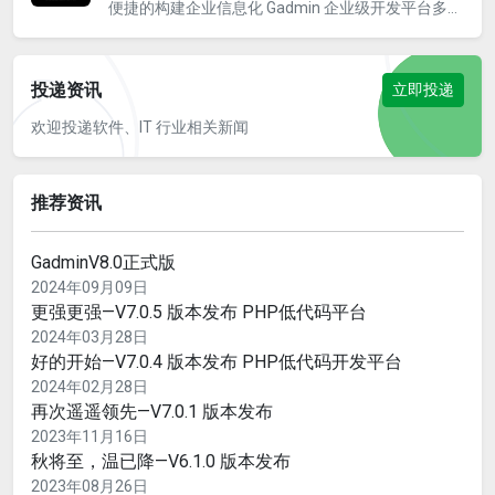
便捷的构建企业信息化 Gadmin 企业级开发平台多年
深耕OA、ERP的开发经验,站在企业的角度思考信息
化实现方案， 用低代码开发的模式让企业通过搭积
木一样快速构建一套表单信息化，信息流程化，流程
投递资讯
立即投递
标 准化企业级管理平台。 Gadmin现有全端适配
APP、多级多权限架构、企业级组织架构、Tpflow
欢迎投递软件、IT 行业相关新闻
流程引擎快速驱动、 SFDP超级表单开发平台、企业
级报表开发平台等述事项超级功能。 深耕沉淀开
发，匠心制造；助力企业轻松实现信息化，轻松掌控
推荐资讯
企业信息管理，提升企业核 心竞争力。 技术路线：
ThinkPHP + Layui + VUE + uni-app
GadminV8.0正式版
2024年09月09日
更强更强—V7.0.5 版本发布 PHP低代码平台
2024年03月28日
好的开始—V7.0.4 版本发布 PHP低代码开发平台
2024年02月28日
再次遥遥领先—V7.0.1 版本发布
2023年11月16日
秋将至，温已降—V6.1.0 版本发布
2023年08月26日