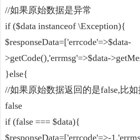
//如果原始数据是异常
if ($data instanceof \Exception){
$responseData=['errcode'=>$data-
>getCode(),'errmsg'=>$data->getMes
}else{
//如果原始数据返回的是false,
false
if (false === $data){
$responseData=['errcode'=>-1,'er