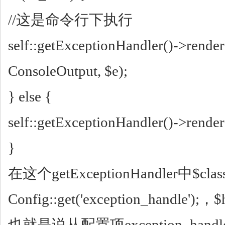
//这是命令行下执行
self::getExceptionHandler()->rend
ConsoleOutput, $e);
} else {
self::getExceptionHandler()->render
}
在这个getExceptionHandler中$class
Config::get('exception_handle');，$
也就是说从配置项exception_ha