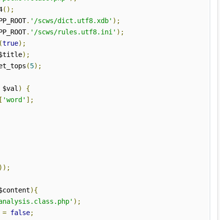
4
();
PP_ROOT
.
'/scws/dict.utf8.xdb'
);
PP_ROOT
.
'/scws/rules.utf8.ini'
);
(
true
);
$title
);
et_tops
(
5
);
$val
)
{
[
'word'
];
));
$content
){
analysis.class.php'
);
t
=
false
;