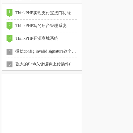
1
ThinkPHP实现支付宝接口功能
2
ThinkPHP写的后台管理系统
3
ThinkPHP开源商城系统
微信config:invalid signature这个错误的解决办法
4
强大的flash头像编辑上传插件(已更新至2.3)
5