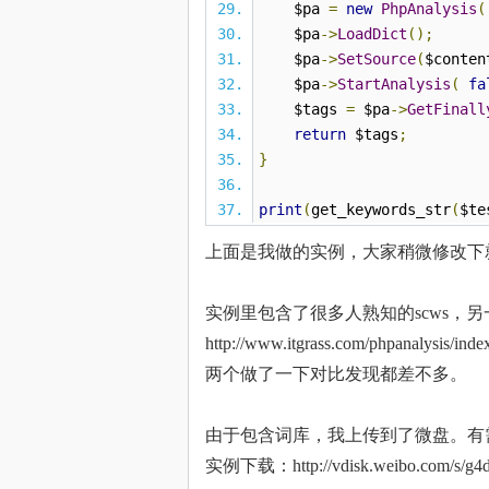
$pa
=
new
PhpAnalysis
(
$pa
->
LoadDict
();
$pa
->
SetSource
(
$conten
$pa
->
StartAnalysis
(
fa
$tags
=
$pa
->
GetFinall
return
$tags
;
}
print
(
get_keywords_str
(
$te
上面是我做的实例，大家稍微修改下
实例里包含了很多人熟知的scws，另一个是
http://www.itgrass.com/phpanalysis/inde
两个做了一下对比发现都差不多。
由于包含词库，我上传到了微盘。有
实例下载：http://vdisk.weibo.com/s/g4