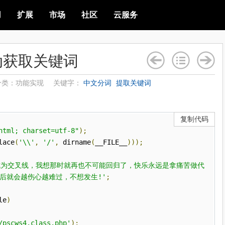
用
扩展
市场
社区
云服务
动获取关键词
分类：功能实现
关键字：
中文分词
提取关键词
复制代码
html; charset=utf-8"
);
lace
(
'\\'
,
'/'
,
dirname
(
__FILE__
)));
成为交叉线，我想那时就再也不可能回归了，快乐永远是拿痛苦做代
后就会越伤心越难过，不想发生!'
;
le
)
/pscws4.class.php'
);