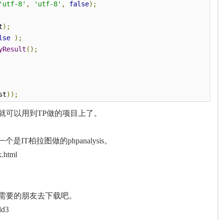
'utf-8'
,
'utf-8'
,
false
);
t
);
lse
);
yResult
();
st
));
就可以用到TP做的项目上了。
IT柏拉图做的phpanalysis。
x.html
需要的朋友去下载吧。
dd3