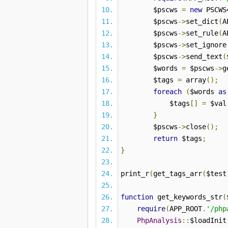
$pscws
=
new
PSCWS
$pscws
->
set_dict
(
A
$pscws
->
set_rule
(
A
$pscws
->
set_ignore
$pscws
->
send_text
(
$words
=
$pscws
->
g
$tags
=
array
();
foreach
(
$words
as
$tags
[]
=
$val
}
$pscws
->
close
();
return
$tags
;
}
print_r
(
get_tags_arr
(
$test
function
get_keywords_str
(
require
(
APP_ROOT
.
'/php
PhpAnalysis
::
$loadIni