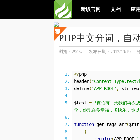
新版官网
文档
应
PHP中文分词，自
浏览：29052
发布日期：2012/10/19
<?
php
header
(
"Content-Type:text/
define
(
'APP_ROOT'
,
str_rep
$test
=
'真怕有一天我们再次
价，你现在多幸福，多快乐，你以
function
get_tags_arr
(
$tit
{
require
(
APP_ROOT
.
'