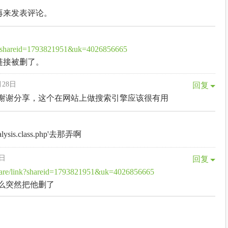
再来发表评论。
ink?shareid=1793821951&uk=4026856665
链接被删了。
月28日
回复
谢谢分享，这个在网站上做搜索引擎应该很有用
sis.class.php'去那弄啊
8日
回复
share/link?shareid=1793821951&uk=4026856665
么突然把他删了