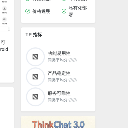
私有化部
价格透明
署
TP 指标
，可
id
功能易用性
▧
同类平均分 ▧▧
产品稳定性
▧
同类平均分 ▧▧
服务可靠性
▧
同类平均分 ▧▧