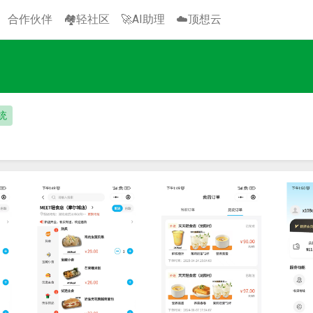
合作伙伴
🏘️轻社区
🚀AI助理
☁️顶想云
统